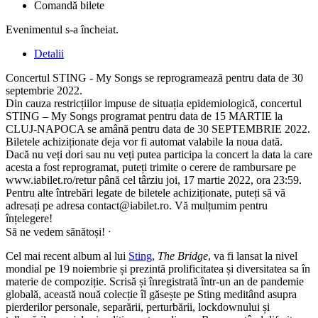
Comandă bilete
Evenimentul s-a încheiat.
Detalii
Concertul STING - My Songs se reprogramează pentru data de 30
septembrie 2022.
Din cauza restricțiilor impuse de situația epidemiologică, concertul
STING – My Songs programat pentru data de 15 MARTIE la
CLUJ-NAPOCA se amână pentru data de 30 SEPTEMBRIE 2022.
Biletele achiziționate deja vor fi automat valabile la noua dată.
Dacă nu veți dori sau nu veți putea participa la concert la data la care
acesta a fost reprogramat, puteți trimite o cerere de rambursare pe
www.iabilet.ro/retur până cel târziu joi, 17 martie 2022, ora 23:59.
Pentru alte întrebări legate de biletele achiziționate, puteți să vă
adresați pe adresa
contact@iabilet.ro
. Vă mulțumim pentru
înțelegere!
Să ne vedem sănătoși! ᐧ
Cel mai recent album al lui
Sting
,
The Bridge
, va fi lansat la nivel
mondial pe 19 noiembrie și prezintă prolificitatea și diversitatea sa în
materie de compoziție. Scrisă și înregistrată într-un an de pandemie
globală, această nouă colecție îl găsește pe Sting meditând asupra
pierderilor personale, separării, perturbării, lockdownului și