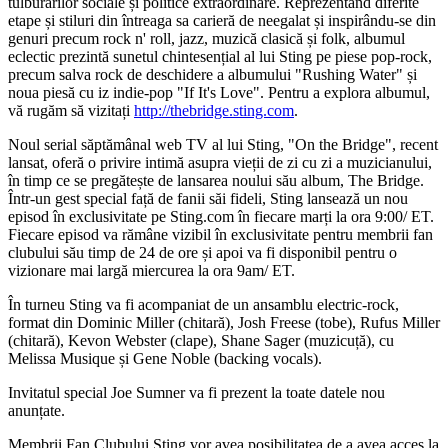
tulburărilor sociale și politice extraordinare. Reprezentând diferite
etape și stiluri din întreaga sa carieră de neegalat și inspirându-se din
genuri precum rock n' roll, jazz, muzică clasică și folk, albumul
eclectic prezintă sunetul chintesențial al lui Sting pe piese pop-rock,
precum salva rock de deschidere a albumului "Rushing Water" și
noua piesă cu iz indie-pop "If It's Love". Pentru a explora albumul,
vă rugăm să vizitați
http://thebridge.sting.com
.
Noul serial săptămânal web TV al lui Sting, "On the Bridge", recent
lansat, oferă o privire intimă asupra vieții de zi cu zi a muzicianului,
în timp ce se pregătește de lansarea noului său album, The Bridge.
Într-un gest special față de fanii săi fideli, Sting lansează un nou
episod în exclusivitate pe Sting.com în fiecare marți la ora 9:00/ ET.
Fiecare episod va rămâne vizibil în exclusivitate pentru membrii fan
clubului său timp de 24 de ore și apoi va fi disponibil pentru o
vizionare mai largă miercurea la ora 9am/ ET.
În turneu Sting va fi acompaniat de un ansamblu electric-rock,
format din Dominic Miller (chitară), Josh Freese (tobe), Rufus Miller
(chitară), Kevon Webster (clape), Shane Sager (muzicuță), cu
Melissa Musique și Gene Noble (backing vocals).
Invitatul special Joe Sumner va fi prezent la toate datele nou
anunțate.
Membrii Fan Clubului Sting vor avea posibilitatea de a avea acces la